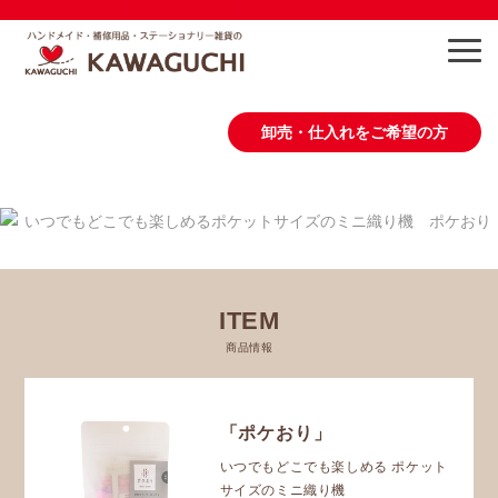
卸売・仕入れをご希望の方
商品情報
作り方・レシピ
ITEM
会社概要
商品情報
お問い合わせ
「ポケおり」
いつでもどこでも楽しめる ポケット
サイズのミニ織り機