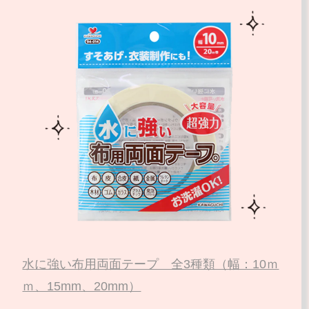
水に強い布用両面テープ 全3種類（幅：10ｍ
ｍ、15mm、20mm）