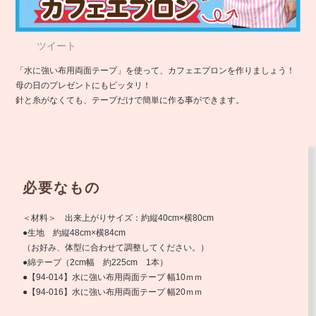
ツイート
「水に強い布用両面テープ」を使って、カフェエプロンを作りましょう！
母の日のプレゼントにもピッタリ！
針と糸がなくても、テープだけで簡単に作る事ができます。
必要なもの
＜材料＞ 出来上がりサイズ：約縦40cm×横80cm
●生地 約縦48cm×横84cm
（お好み、体型に合わせて調整してください。）
●綿テープ（2cm幅 約225cm 1本）
●【94-014】水に強い布用両面テープ 幅10ｍｍ
●【94-016】水に強い布用両面テープ 幅20ｍｍ