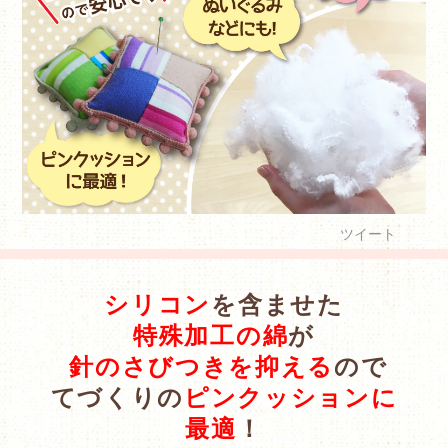
ツイート
シリコン
を含ませた
特殊加工の綿
が
針のさびつきを抑える
ので
てづくりの
ピンクッションに
最適
！